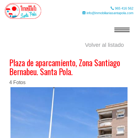
965 416 562
info@inmobiliariasantapola.com
Toggle
navigat
Volver al listado
Plaza de aparcamiento, Zona Santiago
Bernabeu. Santa Pola.
4 Fotos