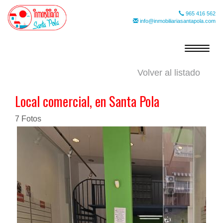
965 416 562
info@inmobiliariasantapola.com
Toggle
navigat
Volver al listado
Local comercial, en Santa Pola
7 Fotos