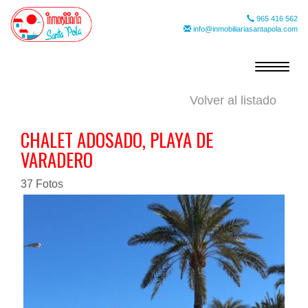
965 416 562
info@inmobiliariasantapola.com
Toggle
navigat
Volver al listado
CHALET ADOSADO, PLAYA DE
VARADERO
37 Fotos