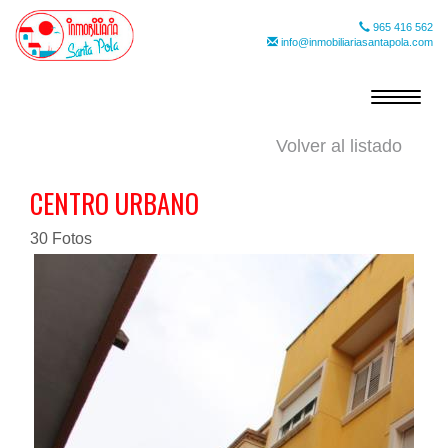
965 416 562
info@inmobiliariasantapola.com
Toggle
navigat
Volver al listado
CENTRO URBANO
30 Fotos