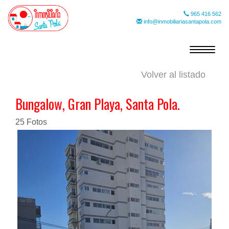
965 416 562
info@inmobiliariasantapola.com
Toggle
navigat
Volver al listado
Bungalow, Gran Playa, Santa Pola.
25 Fotos