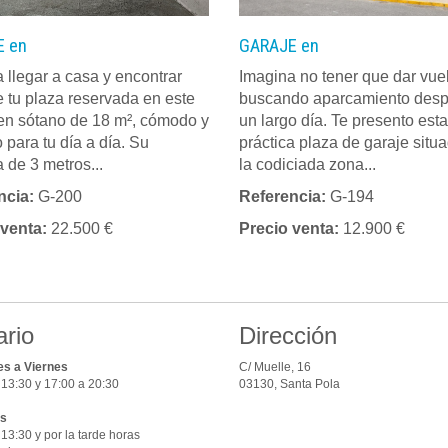
 en
GARAJE en
 llegar a casa y encontrar
Imagina no tener que dar vue
 tu plaza reservada en este
buscando aparcamiento des
en sótano de 18 m², cómodo y
un largo día. Te presento esta
o para tu día a día. Su
práctica plaza de garaje situ
 de 3 metros...
la codiciada zona...
ncia:
G-200
Referencia:
G-194
 venta:
22.500 €
Precio venta:
12.900 €
ario
Dirección
s a Viernes
C/ Muelle, 16
 13:30 y 17:00 a 20:30
03130, Santa Pola
s
13:30 y por la tarde horas