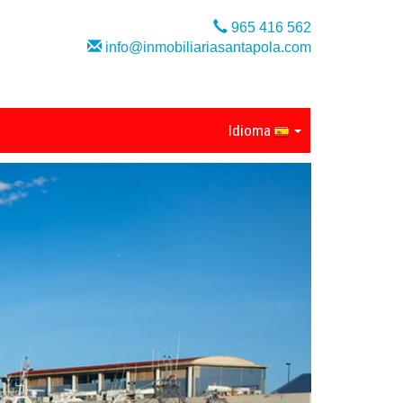
965 416 562
info@inmobiliariasantapola.com
Idioma