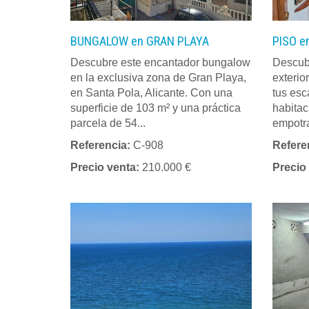
BUNGALOW en GRAN PLAYA
PISO e
Descubre este encantador bungalow
Descub
en la exclusiva zona de Gran Playa,
exterior
en Santa Pola, Alicante. Con una
tus esc
superficie de 103 m² y una práctica
habitac
parcela de 54...
empotra
Referencia:
C-908
Refere
Precio venta:
210.000 €
Precio