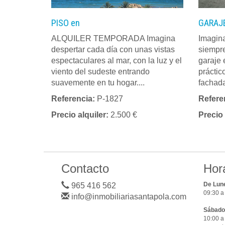
PISO en
GARAJE
ALQUILER TEMPORADA Imagina
Imagina
despertar cada día con unas vistas
siempre
espectaculares al mar, con la luz y el
garaje 
viento del sudeste entrando
práctic
suavemente en tu hogar....
fachada
Referencia:
P-1827
Refere
Precio alquiler:
2.500 €
Precio
Contacto
Hor
De Lune
965 416 562
09:30 a
info@inmobiliariasantapola.com
Sábado
10:00 a 