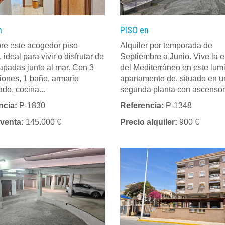
n
PISO en
re este acogedor piso
Alquiler por temporada de
, ideal para vivir o disfrutar de
Septiembre a Junio. Vive la 
apadas junto al mar. Con 3
del Mediterráneo en este lum
iones, 1 baño, armario
apartamento de, situado en 
do, cocina...
segunda planta con ascensor,
ncia:
P-1830
Referencia:
P-1348
 venta:
145.000 €
Precio alquiler:
900 €