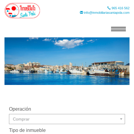
965 416 562
info@inmobiliariasantapola.com
Toggle
navigat
Operación
Comprar
Tipo de inmueble