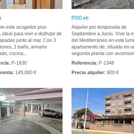
n
PISO en
re este acogedor piso
Alquiler por temporada de
, ideal para vivir o disfrutar de
Septiembre a Junio. Vive la 
apadas junto al mar. Con 3
del Mediterráneo en este lum
iones, 1 baño, armario
apartamento de, situado en 
do, cocina...
segunda planta con ascensor,
ncia:
P-1830
Referencia:
P-1348
 venta:
145.000 €
Precio alquiler:
900 €