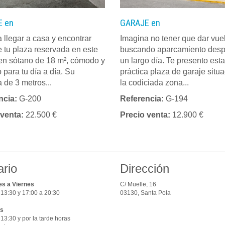
 en
GARAJE en
 llegar a casa y encontrar
Imagina no tener que dar vue
 tu plaza reservada en este
buscando aparcamiento des
en sótano de 18 m², cómodo y
un largo día. Te presento esta
o para tu día a día. Su
práctica plaza de garaje situ
 de 3 metros...
la codiciada zona...
ncia:
G-200
Referencia:
G-194
 venta:
22.500 €
Precio venta:
12.900 €
ario
Dirección
s a Viernes
C/ Muelle, 16
 13:30 y 17:00 a 20:30
03130, Santa Pola
s
13:30 y por la tarde horas