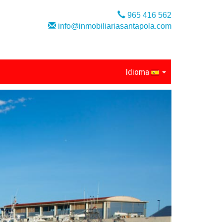
965 416 562
info@inmobiliariasantapola.com
Idioma