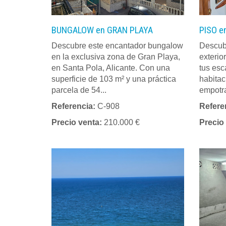
BUNGALOW en GRAN PLAYA
PISO e
Descubre este encantador bungalow
Descub
en la exclusiva zona de Gran Playa,
exterior
en Santa Pola, Alicante. Con una
tus esc
superficie de 103 m² y una práctica
habitac
parcela de 54...
empotra
Referencia:
C-908
Refere
Precio venta:
210.000 €
Precio