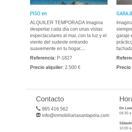
PISO en
GARAJE
ALQUILER TEMPORADA Imagina
Imagina
despertar cada día con unas vistas
siempre
espectaculares al mar, con la luz y el
garaje 
viento del sudeste entrando
práctic
suavemente en tu hogar....
fachada
Referencia:
P-1827
Refere
Precio alquiler:
2.500 €
Precio
Contacto
Hor
De Lune
965 416 562
09:30 a
info@inmobiliariasantapola.com
Sábado
10:00 a 